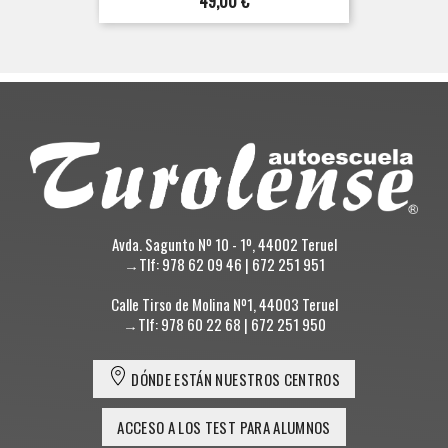
Precio
49,00 €
Avda. Sagunto Nº 10 - 1º, 44002 Teruel
→Tlf: 978 62 09 46 | 672 251 951
Calle Tirso de Molina Nº1, 44003 Teruel
→Tlf: 978 60 22 68 | 672 251 950
DÓNDE ESTÁN NUESTROS CENTROS
ACCESO A LOS TEST PARA ALUMNOS